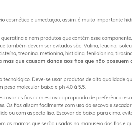
eio cosmético e umectação, assim, é muito importante hidra
 queratina e nem produtos que contém esse componente, 
 também devem ser evitados são: Valina, leucina, isoleucin
steína, treonina, metionina, histidina, fenilalanina, tirosina
ta mas que causam danos aos fios que não possuem a
 tecnológico. Deve-se usar produtos de alta qualidade q
om
peso molecular baixo
e
ph 4.0 á 5,5
.
scovar os fios com escova apropriada de preferência es
s. Os fios alisam facilmente com uso da escova e secado
do ou com aspecto liso. Escovar de baixo para cima, evit
m as marcas que serão usadas no manuseio dos fios e q