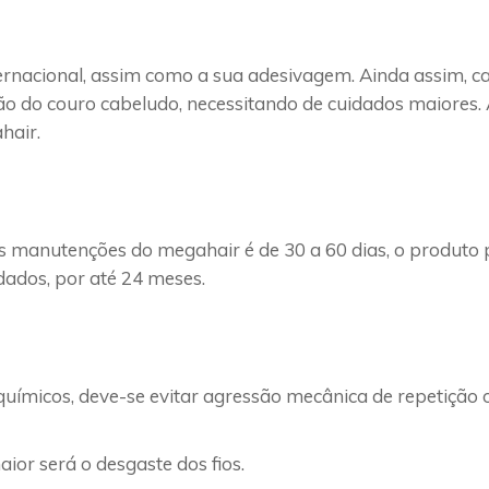
ernacional, assim como a sua adesivagem. Ainda assim, c
o do couro cabeludo, necessitando de cuidados maiores. 
hair.
s manutenções do megahair é de 30 a 60 dias, o produt
dados, por até 24 meses.
uímicos, deve-se evitar agressão mecânica de repetição 
ior será o desgaste dos fios.