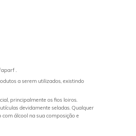
faparf .
rodutos a serem utilizados, existindo
l, principalmente os fios loiros.
 cutículas devidamente seladas. Qualquer
o com álcool na sua composição e