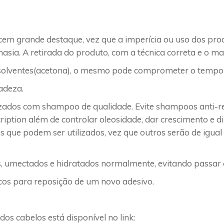
ecem grande destaque, vez que a imperícia ou uso dos pr
ia. A retirada do produto, com a técnica correta e o mate
solventes(acetona), o mesmo pode comprometer o tempo ú
adeza.
enizados com shampoo de qualidade. Evite shampoos anti-
iption além de controlar oleosidade, dar crescimento e d
s que podem ser utilizados, vez que outros serão de igu
s, umectados e hidratados normalmente, evitando passar o
cos para reposição de um novo adesivo.
os cabelos está disponível no link: