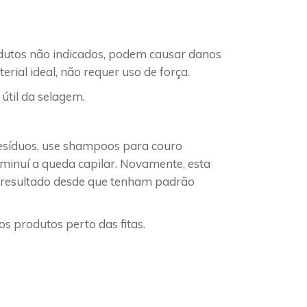
odutos não indicados, podem causar danos
rial ideal, não requer uso de força.
til da selagem.
resíduos, use shampoos para couro
iminuí a queda capilar. Novamente, esta
al resultado desde que tenham padrão
s produtos perto das fitas.