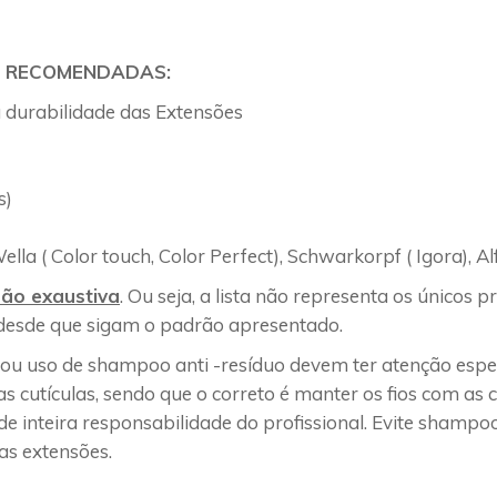
S RECOMENDADAS:
 durabilidade das Extensões
s)
 Wella ( Color touch, Color Perfect), Schwarkorpf ( Igora), Al
não exaustiva
. Ou seja, a lista não representa os únicos p
 desde que sigam o padrão apresentado.
u uso de shampoo anti -resíduo devem ter atenção especia
s cutículas, sendo que o correto é manter os fios com as
 inteira responsabilidade do profissional. Evite shampo
as extensões.