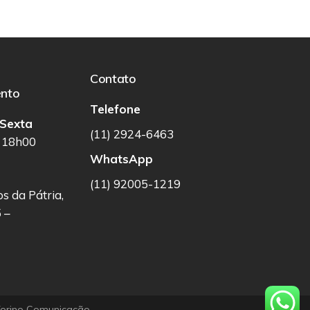
Contato
nto
Telefone
Sexta
(11) 2924-6463
 18h00
WhatsApp
o
(11) 92005-1219
os da Pátria,
5 –
orino Comunicação