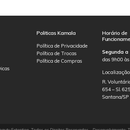
Politicas Kamala
Horário de
Funcioname
Política de Privacidade
Segunda a 
Política de Trocas
das 9h00 às
Política de Compras
icas
Localizaçã
R. Voluntári
654 – Sl. 62
Santana/SP
auty Extention. Todos os Direitos Reservados – Desenvolvimento:
T